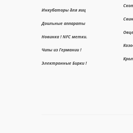
Ско
Инкубаторы для яиц
Сви
Доильные аппараты
Овц
Новинка ! NFC метки.
Коз
Чипы из Германии !
Кро
Электронные Бирки !