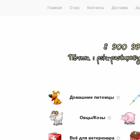
Главная
О нас
Контакты
Доставка
За
Домашние питомцы
Овцы/Козы
Всё для ветеринара