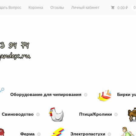
дать Вопрос
Корзина
Отзывы
Личный кабинет
0.00
₽
0
Оборудование для чипирования
Бирки у
Свиноводство
Птица/Кролики
Ферма
Электропастухи