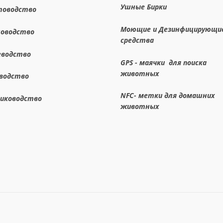
Ушные Бирки
товодство
Моющие и Дезинфицирующи
новодство
средства
еводство
GPS - маячки для поиска
животных
оводство
NFC- метки для домашних
лиководство
животных