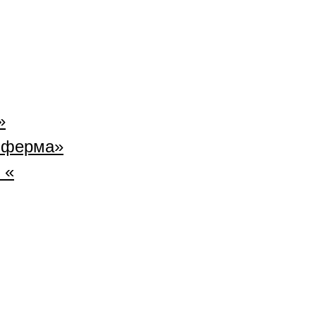
»
 ферма»
 «