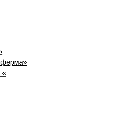
»
 ферма»
 «