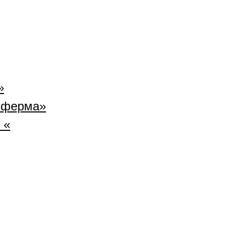
»
 ферма»
 «