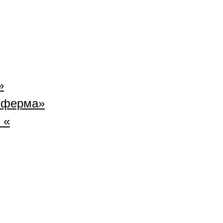
»
 ферма»
 «