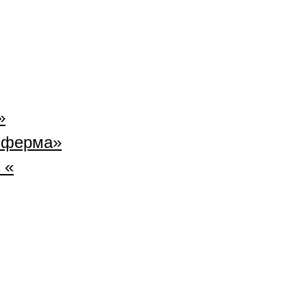
»
 ферма»
 «