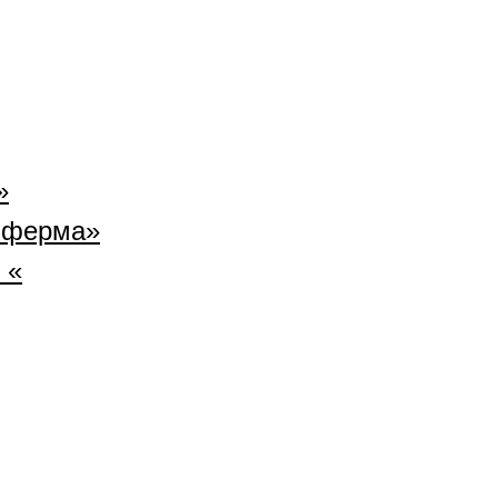
»
 ферма»
 «