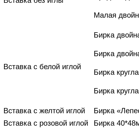
Вставка
без иглы
Малая
двойн
Бирка
двойн
Бирка
двойн
Вставка
с
белой
иглой
Бирка
кругла
Бирка
кругла
Вставка
с
желтой
иглой
Бирка
«
Лепе
Вставка
с
розовой
иглой
Бирка
40*48