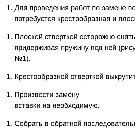
Для
проведения
работ
по
замене
в
потребуется
крестообразная
и
плос
Плоской
отверткой
осторожно
снят
придерживая
пружину
под
ней
(
рис
№
1).
Крестообразной
отверткой
выкрути
Произвести
замену
вставки
на
необходимую
.
Собрать
в
обратной
последователь