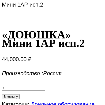
Мини 1АР исп.2
«ДОЮШКА»
Мини 1АР исп.2
44,000.00
₽
Производство :Россия
Количество
товара
В корзину
"ДОЮШКА"
Категории:
Доильное оборудование
,