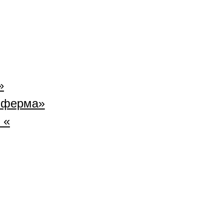
»
 ферма»
 «