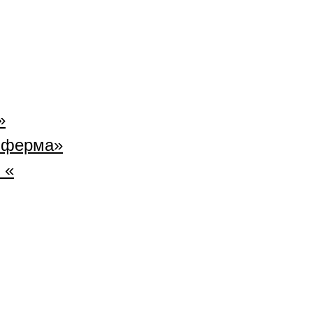
»
 ферма»
 «