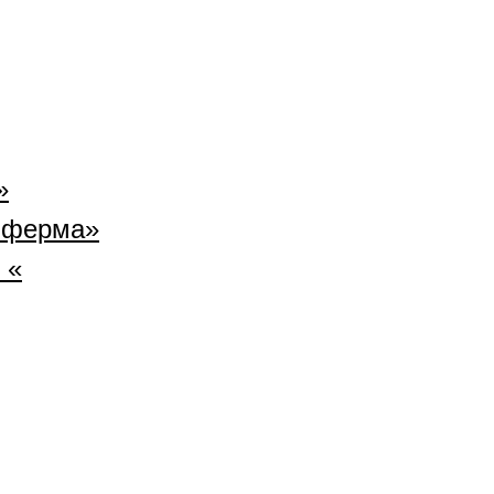
»
 ферма»
 «