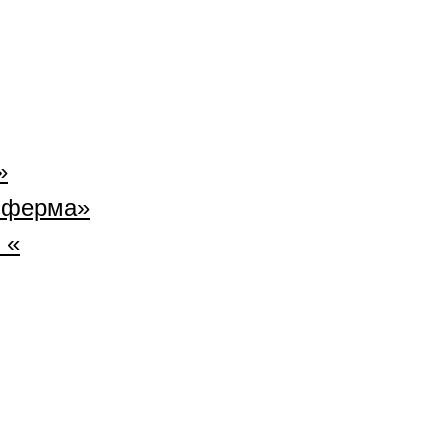
»
 ферма»
 «