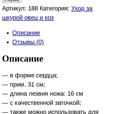
В корзину
Ножницы
Артикул:
188
Категория:
Уход за
для
шкурой овец и коз
стрижки
Описание
овец
Отзывы (0)
простая
модель
Описание
— в форме сердца;
— прим. 31 см;
— длина лезвия ножа: 16 см
— с качественной заточкой;
— также можно использовать для