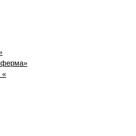
»
 ферма»
 «