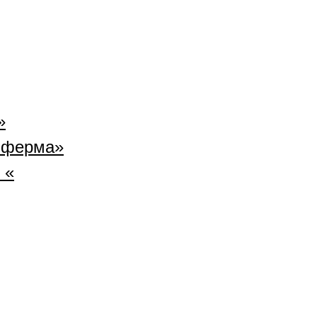
»
 ферма»
 «