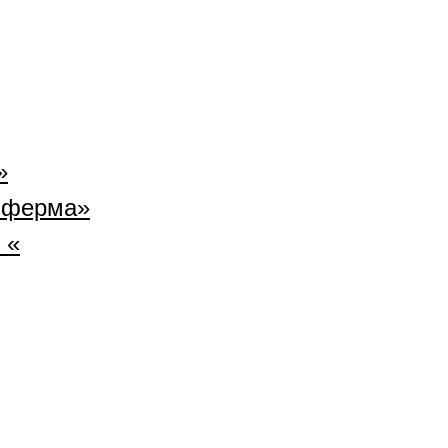
»
 ферма»
 «