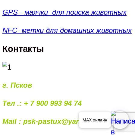
GPS - маячки для поиска животных
NFC- метки для домашних животных
Контакты
г. Псков
Тел .: + 7 900 993 94 74
Mail : psk-pastux@yandex.ru
MAX онлайн
MAX онлайн
MAX онлайн