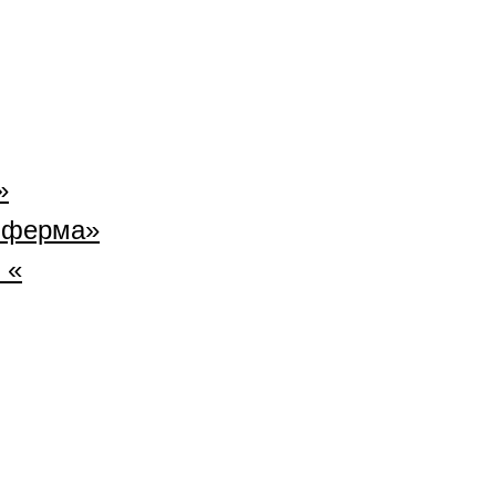
»
 ферма»
 «