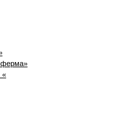
»
 ферма»
 «