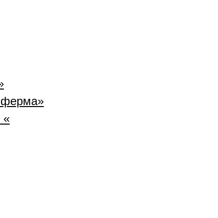
»
 ферма»
 «